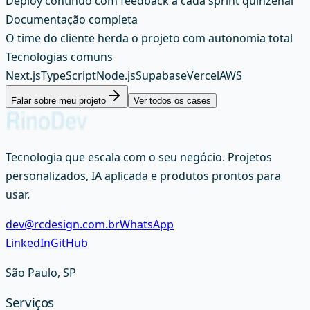
Deploy contínuo com feedback a cada sprint quinzenal
Documentação completa
O time do cliente herda o projeto com autonomia total
Tecnologias comuns
Next.js
TypeScript
Node.js
Supabase
Vercel
AWS
Falar sobre meu projeto
Ver todos os cases
Tecnologia que escala com o seu negócio. Projetos
personalizados, IA aplicada e produtos prontos para
usar.
dev@rcdesign.com.br
WhatsApp
LinkedIn
GitHub
São Paulo, SP
Serviços