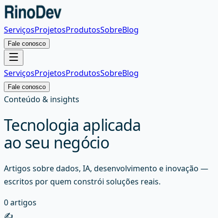
Serviços
Projetos
Produtos
Sobre
Blog
Fale conosco
Serviços
Projetos
Produtos
Sobre
Blog
Fale conosco
Conteúdo & insights
Tecnologia aplicada
ao seu negócio
Artigos sobre dados, IA, desenvolvimento e inovação —
escritos por quem constrói soluções reais.
0
artigos
✍️